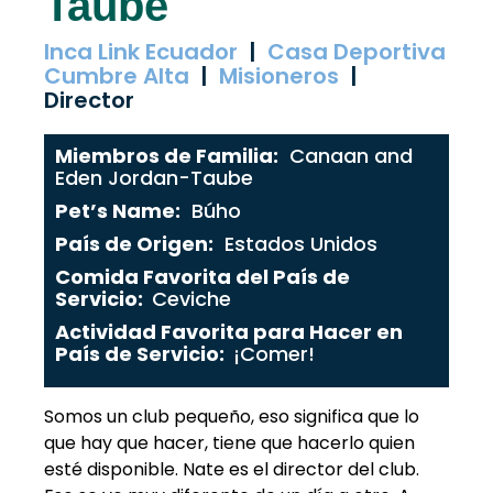
Taube
o
r
r
e
k
a
Inca Link Ecuador
|
Casa Deportiva
Cumbre Alta
|
Misioneros
m
|
Director
Miembros de Familia:
Canaan and
Eden Jordan-Taube
Pet’s Name:
Búho
País de Origen:
Estados Unidos
Comida Favorita del País de
Servicio:
Ceviche
Actividad Favorita para Hacer en
País de Servicio:
¡Comer!
Somos un club pequeño, eso significa que lo
que hay que hacer, tiene que hacerlo quien
esté disponible. Nate es el director del club.