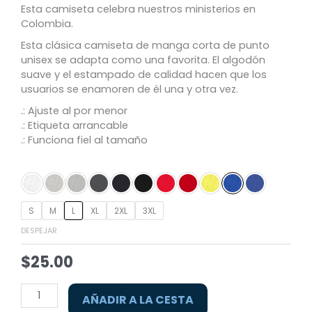
Esta camiseta celebra nuestros ministerios en
Colombia.
Esta clásica camiseta de manga corta de punto
unisex se adapta como una favorita. El algodón
suave y el estampado de calidad hacen que los
usuarios se enamoren de él una y otra vez.
.: Ajuste al por menor
.: Etiqueta arrancable
.: Funciona fiel al tamaño
Colombia
quantity
S
M
L
XL
2XL
3XL
DESPEJAR
$
25.00
AÑADIR A LA CESTA