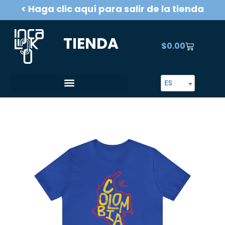
Skip
< Haga clic aquí para salir de la tienda
to
content
TIENDA
$
0.00
CART
ES