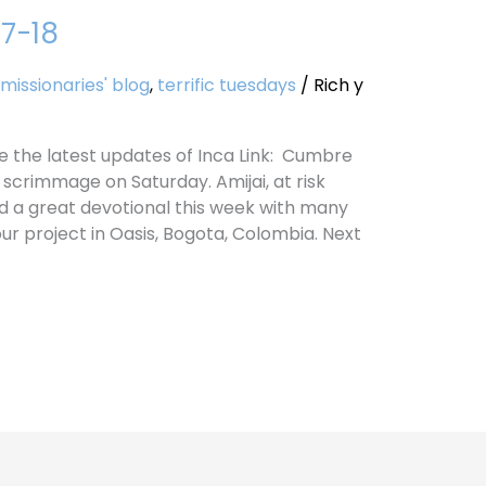
27-18
missionaries' blog
,
terrific tuesdays
/
Rich y
 are the latest updates of Inca Link: Cumbre
scrimmage on Saturday. Amijai, at risk
d a great devotional this week with many
our project in Oasis, Bogota, Colombia. Next