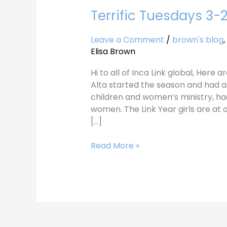
Terrific Tuesdays 3-
Terrific
Tuesdays
3-
Leave a Comment
/
brown's blog
,
27-
Elisa Brown
18
Hi to all of Inca Link global, Here
Alta started the season and had a 
children and women’s ministry, ha
women. The Link Year girls are at 
[…]
Read More »