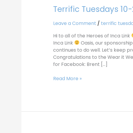
Terrific Tuesdays 10-
Terrific
Tuesdays
10-
Leave a Comment
/
terrific tuesd
24-
Hi to all of the Heroes of Inca Link
17
Inca Link
Oasis, our sponsorship
continues to do well. Let’s keep pr
Congratulations to the Wear it W
for Facebook: Brent […]
Read More »