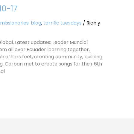
10-17
missionaries' blog
,
terrific tuesdays
/
Rich y
k Global, Latest updates: Leader Mundial
m all over Ecuador learning together,
 others feet, creating community, building
ng. Corban met to create songs for their 6th
al