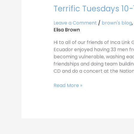
Terrific Tuesdays 10-
Terrific
Tuesdays
10-
Leave a Comment
/
brown's blog
,
10-
Elisa Brown
17
Hi to all of our friends of Inca Lin
Ecuador enjoyed having 33 men fro
becoming vulnerable, washing each
friendships and doing team buildi
CD and do a concert at the Nation
Read More »