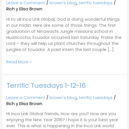
1-
Leave a Comment
/
brown's blog
,
terrific tuesdays
/
26-
Rich y Elisa Brown
16
Hi to all Inca Link Global, God is doing wonderful things
in our midst. Here are some of those things: The first
graduation of Ninawachi Jungle missions school in
Huaticocha, Ecuador occurred last Saturday. Praise the
Lord – they will help us plant churches throughout the
jungles of Ecuador. A past intern the last couple […]
Read More »
Terrific Tuesdays 1-12-16
Terrific
Tuesdays
1-
Leave a Comment
/
brown's blog
,
terrific tuesdays
/
12-
Rich y Elisa Brown
16
Hi Inca Link Global friends, How are you? How are you
enjoying the New Year 2016? I hope it is your best year
ever. This is what is happening in the Inca Link world