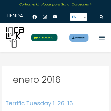
Skip
CorHome: Un Hogar para Sanar Corazones >
to
content
Facebook
Instagram
Youtube
TIENDA
ES
DONAR
PATROCINIO
enero 2016
Terrific Tuesday 1-26-16
Terrific
Tuesday