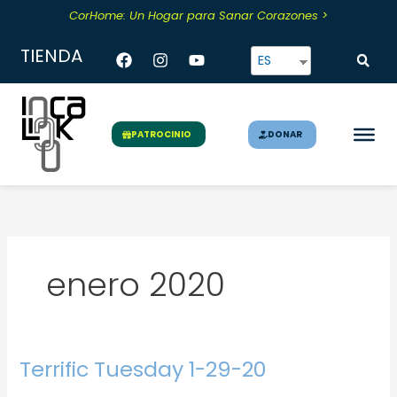
Skip
CorHome: Un Hogar para Sanar Corazones >
to
content
Facebook
Instagram
Youtube
TIENDA
ES
DONAR
PATROCINIO
enero 2020
Terrific Tuesday 1-29-20
Terrific
Tuesday