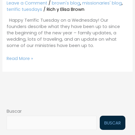
1-
Leave a Comment
/
brown's blog
,
missionaries' blog
,
29-
terrific tuesdays
/
Rich y Elisa Brown
20
Happy Terrific Tuesday on a Wednesday! Our
founders describe what they have been up to since
the beginning of the new year – family updates, a
wedding, lots of traveling, and an update on what
some of our ministries have been up to.
Read More »
Buscar
BUSCAR