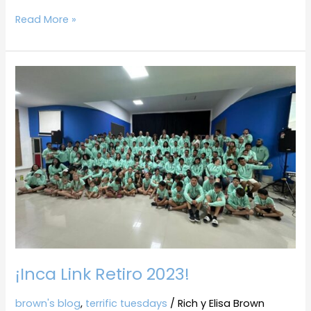
Read More »
¡Inca
Link
Retiro
2023!
¡Inca Link Retiro 2023!
brown's blog
,
terrific tuesdays
/
Rich y Elisa Brown