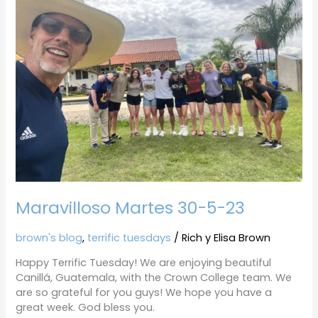
30-
5-
23
Maravilloso Martes 30-5-23
brown's blog
,
terrific tuesdays
/
Rich y Elisa Brown
Happy Terrific Tuesday! We are enjoying beautiful
Canillá, Guatemala, with the Crown College team. We
are so grateful for you guys! We hope you have a
great week. God bless you.